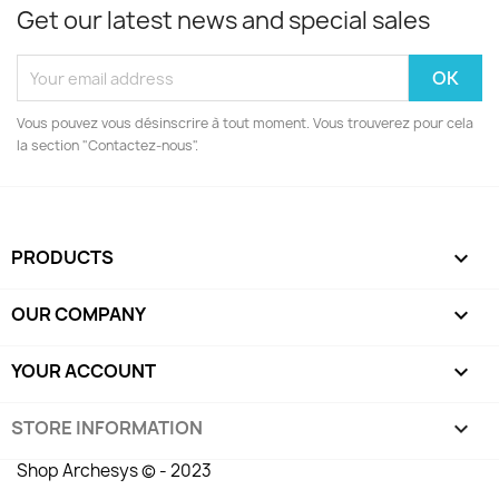
Get our latest news and special sales
Vous pouvez vous désinscrire à tout moment. Vous trouverez pour cela
la section "Contactez-nous".
PRODUCTS

OUR COMPANY

YOUR ACCOUNT

STORE INFORMATION
keyboard_arrow_down
Shop Archesys © - 2023