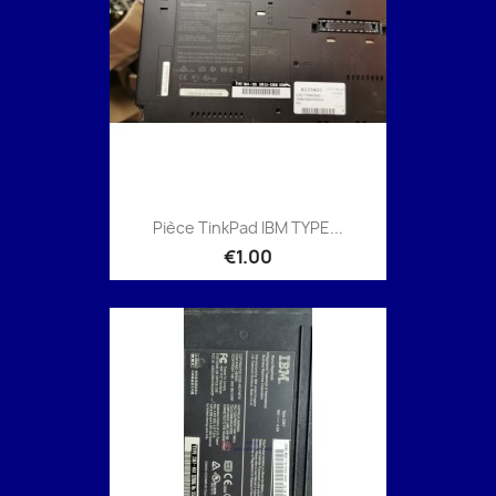
Pièce TinkPad IBM TYPE...
€1.00