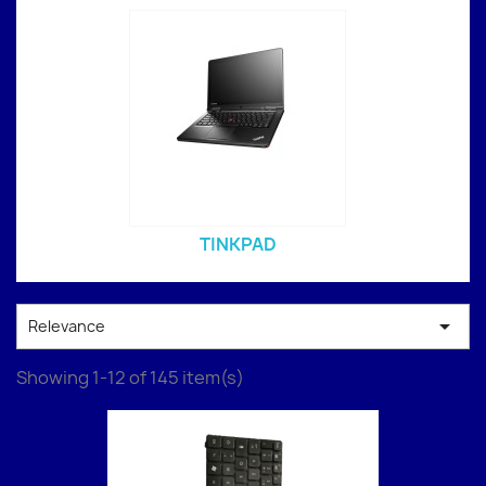
TINKPAD

Relevance
Showing 1-12 of 145 item(s)