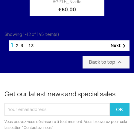
AGP1.5_Nvidia
€60.00
Showing 1-12 of 145 item(s)
1

Next
2
3
…
13
Back to top

Get our latest news and special sales
Vous pouvez vous désinscrire à tout moment. Vous trouverez pour cela
la section "Contactez-nous".